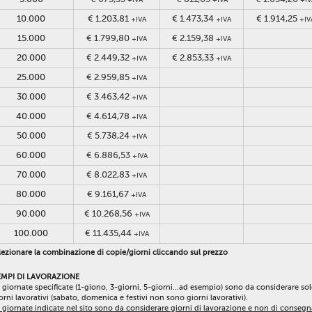
10.000
€ 1.203,81
€ 1.473,34
€ 1.914,25
+IVA
+IVA
+IV
15.000
€ 1.799,80
€ 2.159,38
+IVA
+IVA
20.000
€ 2.449,32
€ 2.853,33
+IVA
+IVA
25.000
€ 2.959,85
+IVA
30.000
€ 3.463,42
+IVA
40.000
€ 4.614,78
+IVA
50.000
€ 5.738,24
+IVA
60.000
€ 6.886,53
+IVA
70.000
€ 8.022,83
+IVA
80.000
€ 9.161,67
+IVA
90.000
€ 10.268,56
+IVA
100.000
€ 11.435,44
+IVA
ezionare la combinazione di copie/giorni cliccando sul prezzo
EMPI DI LAVORAZIONE
 giornate specificate (1-giono, 3-giorni, 5-giorni...ad esempio) sono da considerare so
orni lavorativi (sabato, domenica e festivi non sono giorni lavorativi).
 giornate indicate nel sito sono da considerare giorni di lavorazione e non di consegn