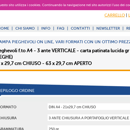
 questo sito utilizza i cookies. Continuando la navigazione nel sito autorizzi l’uso dei co
CARRELLO
|
HOME
|
CHI SIAMO
|
INFO
|
FAQ
|
CONTATTI
|
NEWSLETTER
|
R
AMPA PIEGHEVOLI ON LINE, VARI FORMATI CON UN OTTIMO PREZ
eghevoli f.to A4 - 3 ante VERTICALE - carta patinata lucida gr
EGHE)
 x 29,7 cm CHIUSO - 63 x 29,7 cm APERTO
IEPILOGO ORDINE
FORMATO
CHIUSURA
GRAMMATURA