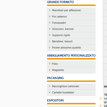
GRANDE FORMATO
Manifesti per affissione
Pvc adesivo
Fotoquadri
Striscioni, banner
Supporti rigidi
Bandiere, tessuti
Poster altissima qualità
ABBIGLIAMENTO PERSONALIZZATO
Polo
Magliette
PACKAGING
Raccoglitori cartonati
Sel
Cartelle fustellate
T
Le
ESPOSITORI
gi
Le