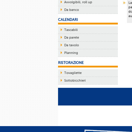
Avvolgibili, roll up
La
pa
Da banco
do
au
CALENDARI
Tascabili
Da parete
Da tavolo
Planning
RISTORAZIONE
Tovagliette
Sottobicchieri