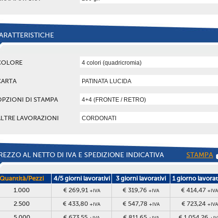
ARATTERISTICHE
COLORE
CARTA
OPZIONI DI STAMPA
ALTRE LAVORAZIONI
REZZO AL NETTO DI IVA E SPEDIZIONE INDICATIVA
STAMPA
Quantità/Pezzi
4/5 giorni lavorativi
3 giorni lavorativi
1 giorno lavora
1.000
€ 269,91
€ 319,76
€ 414,47
+IVA
+IVA
+IVA
2.500
€ 433,80
€ 547,78
€ 723,24
+IVA
+IVA
+IVA
5.000
€ 673,55
€ 811,65
€ 1.054,26
+IVA
+IVA
+IV