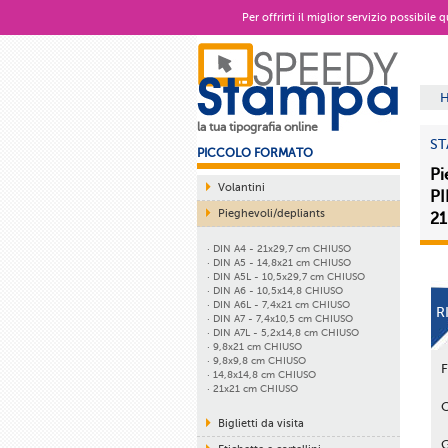
Per offrirti il miglior servizio possibile
la tua tipografia online
ST
PICCOLO FORMATO
Pi
Volantini
PI
Pieghevoli/depliants
21
· DIN A4 - 21x29,7 cm CHIUSO
· DIN A5 - 14,8x21 cm CHIUSO
· DIN A5L - 10,5x29,7 cm CHIUSO
· DIN A6 - 10,5x14,8 CHIUSO
· DIN A6L - 7,4x21 cm CHIUSO
R
· DIN A7 - 7,4x10,5 cm CHIUSO
· DIN A7L - 5,2x14,8 cm CHIUSO
· 9,8x21 cm CHIUSO
· 9,8x9,8 cm CHIUSO
· 14,8x14,8 cm CHIUSO
· 21x21 cm CHIUSO
Biglietti da visita