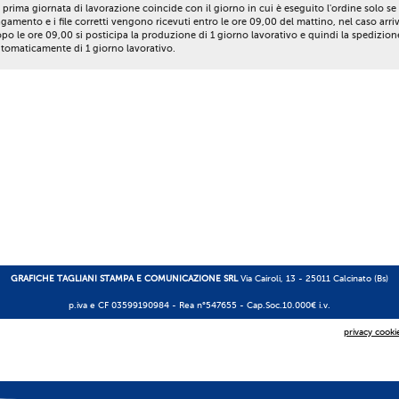
 prima giornata di lavorazione coincide con il giorno in cui è eseguito l'ordine solo se 
gamento e i file corretti vengono ricevuti entro le ore 09,00 del mattino, nel caso arri
po le ore 09,00 si posticipa la produzione di 1 giorno lavorativo e quindi la spedizion
tomaticamente di 1 giorno lavorativo.
GRAFICHE TAGLIANI STAMPA E COMUNICAZIONE SRL
Via Cairoli, 13 - 25011 Calcinato (Bs)
p.iva e CF 03599190984 -
Rea n°547655
- Cap.Soc.10.000€ i.v.
privacy cooki