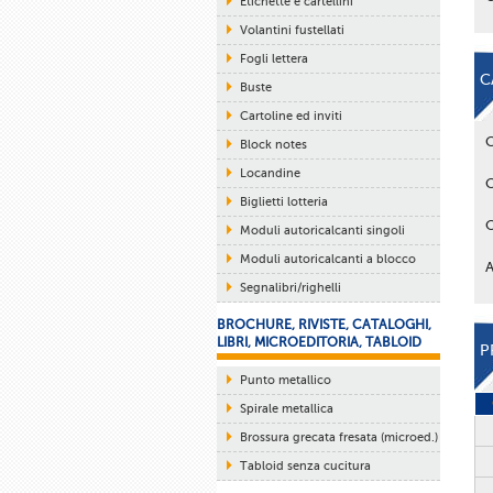
Etichette e cartellini
Volantini fustellati
Fogli lettera
C
Buste
Cartoline ed inviti
Block notes
Locandine
Biglietti lotteria
Moduli autoricalcanti singoli
Moduli autoricalcanti a blocco
Segnalibri/righelli
BROCHURE, RIVISTE, CATALOGHI,
LIBRI, MICROEDITORIA, TABLOID
P
Punto metallico
Spirale metallica
Brossura grecata fresata (microed.)
Tabloid senza cucitura