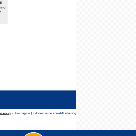
il
vino
e
es policy
- Timmagine | E-Commerce e WebMarketing