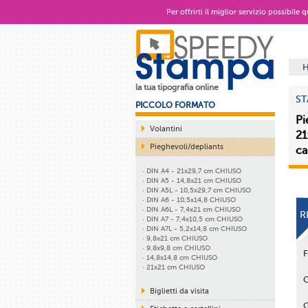
Per offrirti il miglior servizio possibile
la tua tipografia online
ST
PICCOLO FORMATO
Pi
Volantini
21
Pieghevoli/depliants
ca
· DIN A4 - 21x29,7 cm CHIUSO
· DIN A5 - 14,8x21 cm CHIUSO
· DIN A5L - 10,5x29,7 cm CHIUSO
· DIN A6 - 10,5x14,8 CHIUSO
· DIN A6L - 7,4x21 cm CHIUSO
R
· DIN A7 - 7,4x10,5 cm CHIUSO
· DIN A7L - 5,2x14,8 cm CHIUSO
· 9,8x21 cm CHIUSO
· 9,8x9,8 cm CHIUSO
· 14,8x14,8 cm CHIUSO
· 21x21 cm CHIUSO
Biglietti da visita