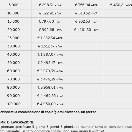
5.000
€ 298,31
€ 356,04
€ 430,21
+IVA
+IVA
+IV
10.000
€ 522,91
€ 610,52
+IVA
+IVA
15.000
€ 797,60
€ 932,53
+IVA
+IVA
20.000
€ 992,68
€ 1.161,50
+IVA
+IVA
25.000
€ 1.282,34
+IVA
30.000
€ 1.511,37
+IVA
40.000
€ 1.987,07
+IVA
50.000
€ 2.495,17
+IVA
60.000
€ 2.979,39
+IVA
70.000
€ 3.476,39
+IVA
80.000
€ 3.958,01
+IVA
90.000
€ 4.469,55
+IVA
100.000
€ 4.950,00
+IVA
ezionare la combinazione di copie/giorni cliccando sul prezzo
EMPI DI LAVORAZIONE
 giornate specificate (1-giono, 3-giorni, 5-giorni...ad esempio) sono da considerare so
orni lavorativi (sabato, domenica e festivi non sono giorni lavorativi).