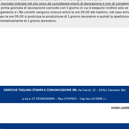
 giornate indicate nel sito sono da considerare giorni di lavorazione e non di consegn
 prima giornata di lavorazione coincide con il giorno in cui è eseguito l'ordine solo se 
gamento e i file corretti vengono ricevuti entro le ore 09,00 del mattino, nel caso arri
po le ore 09,00 si posticipa la produzione di 1 giorno lavorativo e quindi la spedizion
tomaticamente di 1 giorno lavorativo.
GRAFICHE TAGLIANI STAMPA E COMUNICAZIONE SRL
Via Cairoli, 13 - 25011 Calcinato (Bs)
p.iva e CF 03599190984 -
Rea n°547655
- Cap.Soc.10.000€ i.v.
privacy cooki