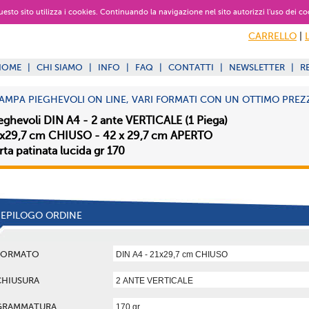
 questo sito utilizza i cookies. Continuando la navigazione nel sito autorizzi l’uso dei co
CARRELLO
|
HOME
|
CHI SIAMO
|
INFO
|
FAQ
|
CONTATTI
|
NEWSLETTER
|
R
AMPA PIEGHEVOLI ON LINE, VARI FORMATI CON UN OTTIMO PREZ
eghevoli DIN A4 - 2 ante VERTICALE (1 Piega)
x29,7 cm CHIUSO - 42 x 29,7 cm APERTO
rta patinata lucida gr 170
IEPILOGO ORDINE
FORMATO
CHIUSURA
GRAMMATURA