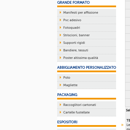
GRANDE FORMATO
Manifesti per affissione
Pvc adesivo
Fotoquadri
Striscioni, banner
Supporti rigidi
Bandiere, tessuti
Poster altissima qualità
ABBIGLIAMENTO PERSONALIZZATO
Polo
Magliette
PACKAGING
Raccoglitori cartonati
Sel
Cartelle fustellate
T
ESPOSITORI
Le
gi