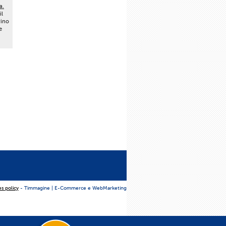
a.
il
vino
e
es policy
- Timmagine | E-Commerce e WebMarketing