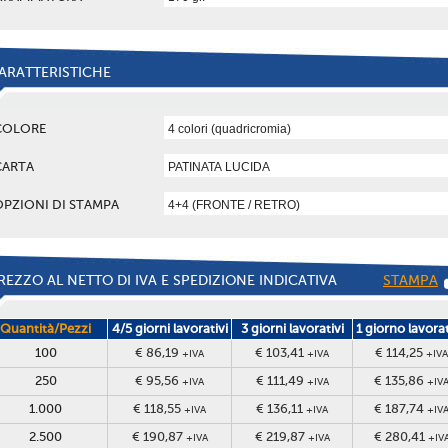
ARATTERISTICHE
COLORE
CARTA
OPZIONI DI STAMPA
REZZO AL NETTO DI IVA E SPEDIZIONE INDICATIVA
STAMPA
Quantità/Pezzi
4/5 giorni lavorativi
3 giorni lavorativi
1 giorno lavora
100
€ 86,19
€ 103,41
€ 114,25
+IVA
+IVA
+IVA
250
€ 95,56
€ 111,49
€ 135,86
+IVA
+IVA
+IV
1.000
€ 118,55
€ 136,11
€ 187,74
+IVA
+IVA
+IV
2.500
€ 190,87
€ 219,87
€ 280,41
+IVA
+IVA
+IV