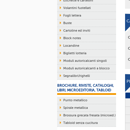
Etichette e cartellini
Volantini fustellati
Fogli lettera
C
Buste
Cartoline ed inviti
Block notes
Locandine
Biglietti lotteria
Moduli autoricalcanti singoli
Moduli autoricalcanti a blocco
Segnalibri/righelli
P
BROCHURE, RIVISTE, CATALOGHI,
LIBRI, MICROEDITORIA, TABLOID
Punto metallico
Spirale metallica
Brossura grecata fresata (microed.)
Tabloid senza cucitura