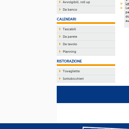
Avvolgibili, roll up
Le
La
Da banco
pa
do
CALENDARI
au
Tascabili
Da parete
Da tavolo
Planning
RISTORAZIONE
Tovagliette
Sottobicchieri