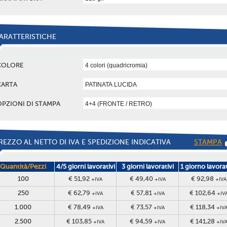
ARATTERISTICHE
COLORE
CARTA
OPZIONI DI STAMPA
REZZO AL NETTO DI IVA E SPEDIZIONE INDICATIVA
STAMPA
Quantità/Pezzi
4/5 giorni lavorativi
3 giorni lavorativi
1 giorno lavora
100
€ 51,92
€ 49,40
€ 92,98
+IVA
+IVA
+IVA
250
€ 62,79
€ 57,81
€ 102,64
+IVA
+IVA
+IV
1.000
€ 78,49
€ 73,57
€ 118,34
+IVA
+IVA
+IV
2.500
€ 103,85
€ 94,59
€ 141,28
+IVA
+IVA
+IV