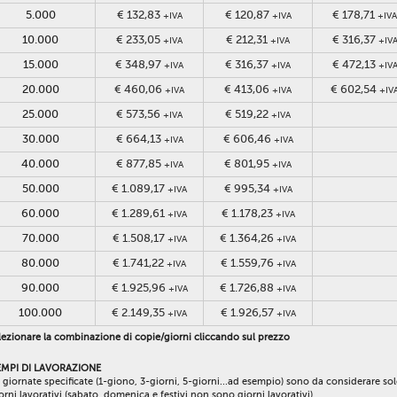
5.000
€ 132,83
€ 120,87
€ 178,71
+IVA
+IVA
+IVA
10.000
€ 233,05
€ 212,31
€ 316,37
+IVA
+IVA
+IV
15.000
€ 348,97
€ 316,37
€ 472,13
+IVA
+IVA
+IV
20.000
€ 460,06
€ 413,06
€ 602,54
+IVA
+IVA
+IV
25.000
€ 573,56
€ 519,22
+IVA
+IVA
30.000
€ 664,13
€ 606,46
+IVA
+IVA
40.000
€ 877,85
€ 801,95
+IVA
+IVA
50.000
€ 1.089,17
€ 995,34
+IVA
+IVA
60.000
€ 1.289,61
€ 1.178,23
+IVA
+IVA
70.000
€ 1.508,17
€ 1.364,26
+IVA
+IVA
80.000
€ 1.741,22
€ 1.559,76
+IVA
+IVA
90.000
€ 1.925,96
€ 1.726,88
+IVA
+IVA
100.000
€ 2.149,35
€ 1.926,57
+IVA
+IVA
ezionare la combinazione di copie/giorni cliccando sul prezzo
EMPI DI LAVORAZIONE
 giornate specificate (1-giono, 3-giorni, 5-giorni...ad esempio) sono da considerare so
orni lavorativi (sabato, domenica e festivi non sono giorni lavorativi).