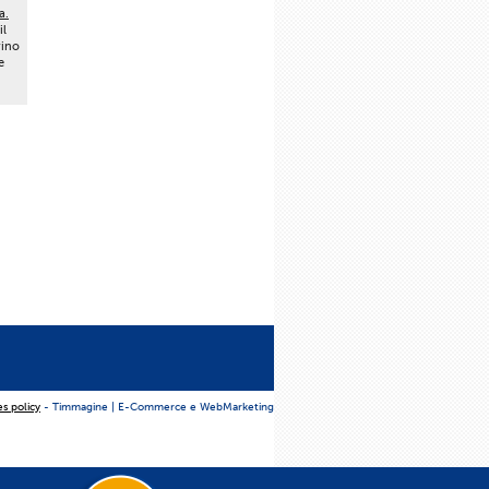
a.
il
vino
e
es policy
- Timmagine | E-Commerce e WebMarketing