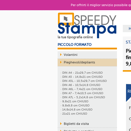
Per offrirti il miglior servizio possibile
la tua tipografia online
ST
PICCOLO FORMATO
Pi
Volantini
fi
Pieghevoli/depliants
9,
· DIN A4 - 21x29,7 cm CHIUSO
· DIN A5 - 14,8x21 cm CHIUSO
· DIN A5L - 10,5x29,7 cm CHIUSO
· DIN A6 - 10,5x14,8 CHIUSO
· DIN A6L - 7,4x21 cm CHIUSO
R
· DIN A7 - 7,4x10,5 cm CHIUSO
· DIN A7L - 5,2x14,8 cm CHIUSO
· 9,8x21 cm CHIUSO
· 9,8x9,8 cm CHIUSO
· 14,8x14,8 cm CHIUSO
· 21x21 cm CHIUSO
Biglietti da visita