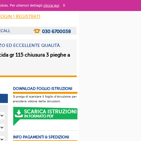
okies. Per ulteriori dettagli
clicca qui
.
X
LOGIN | REGISTRATI
ECALL
ZO ED ECCELLENTE QUALITÀ.
cida gr 115 chiusura 3 pieghe a
DOWNLOAD FOGLIO ISTRUZIONI
Si prega di scaricare il foglio d'istruzione per
prendere visione delle istruzioni.
INFO PAGAMENTI & SPEDIZIONI