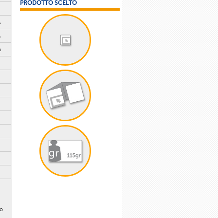
PRODOTTO SCELTO
A
A
A
lo