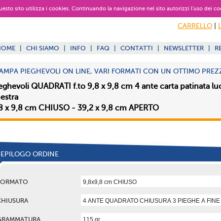
 questo sito utilizza i cookies. Continuando la navigazione nel sito autorizzi l’uso dei co
CARRELLO
|
HOME
|
CHI SIAMO
|
INFO
|
FAQ
|
CONTATTI
|
NEWSLETTER
|
R
AMPA PIEGHEVOLI ON LINE, VARI FORMATI CON UN OTTIMO PREZ
eghevoli QUADRATI f.to 9,8 x 9,8 cm 4 ante carta patinata lu
nestra
8 x 9,8 cm CHIUSO - 39,2 x 9,8 cm APERTO
IEPILOGO ORDINE
FORMATO
CHIUSURA
GRAMMATURA