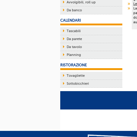
Avvolgibili, roll up
Le
La
Da banco
pa
do
CALENDARI
au
Tascabili
Da parete
Da tavolo
Planning
RISTORAZIONE
Tovagliette
Sottobicchieri