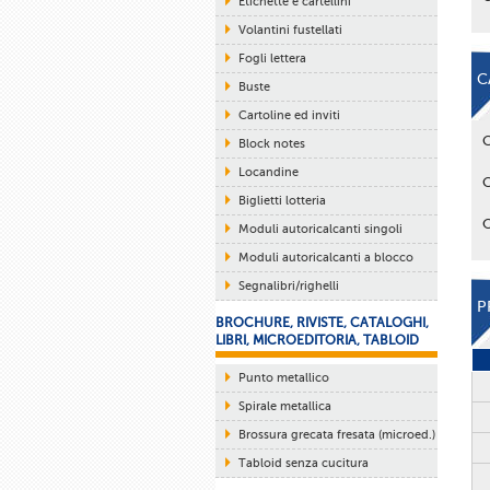
Etichette e cartellini
Volantini fustellati
Fogli lettera
C
Buste
Cartoline ed inviti
Block notes
Locandine
Biglietti lotteria
Moduli autoricalcanti singoli
Moduli autoricalcanti a blocco
Segnalibri/righelli
P
BROCHURE, RIVISTE, CATALOGHI,
LIBRI, MICROEDITORIA, TABLOID
Punto metallico
Spirale metallica
Brossura grecata fresata (microed.)
Tabloid senza cucitura