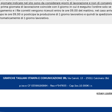
 giornate indicate nel sito sono da considerare giorni di lavorazione e non di consegn
 prima giornata di lavorazione coincide con il giorno in cui è eseguito l'ordine solo se 
gamento e i file corretti vengono ricevuti entro le ore 09,00 del mattino, nel caso arri
po le ore 09,00 si posticipa la produzione di 1 giorno lavorativo e quindi la spedizion
tomaticamente di 1 giorno lavorativo.
GRAFICHE TAGLIANI STAMPA E COMUNICAZIONE SRL
Via Cairoli, 13 - 25011 Calcinato (Bs)
p.iva e CF 03599190984 -
Rea n°547655
- Cap.Soc.10.000€ i.v.
privacy cooki