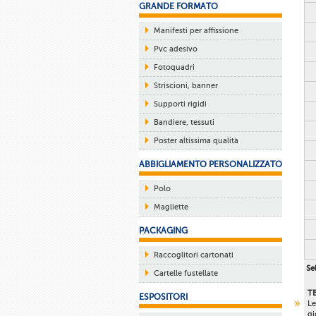
GRANDE FORMATO
Manifesti per affissione
Pvc adesivo
Fotoquadri
Striscioni, banner
Supporti rigidi
Bandiere, tessuti
Poster altissima qualità
ABBIGLIAMENTO PERSONALIZZATO
Polo
Magliette
PACKAGING
Raccoglitori cartonati
Sel
Cartelle fustellate
T
ESPOSITORI
Le
gi