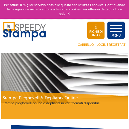
Per offrirti il miglior servizio possibile questo sito utilizza i cookies. Continuando
la navigazione nel sito autorizzi l’uso dei cookies. Per ulteriori dettagli
clicca
qui
.
X
RICHIEDI
INFO
MENU
CARRELLO
|
LOGIN | REGISTRATI
Stampa Pieghevoli & Depliants Online
Stampa pieghevoli online e depliants in vari formati disponibili