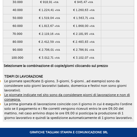
30.000
€ 918,91
€ 945,47
+IVA
+IVA
40.000
€ 1.224,41
€ 1.260,63
+IVA
+IVA
50.000
€ 1.519,04
€ 1.563,71
+IVA
+IVA
60.000
€ 1.813,67
€ 1.868,00
+IVA
+IVA
70.000
€ 2.119,16
€ 2.181,95
+IVA
+IVA
80.000
€ 2.412,59
€ 2.483,83
+IVA
+IVA
90.000
€ 2.706,01
€ 2.786,91
+IVA
+IVA
100.000
€ 3.012,71
€ 3.102,07
+IVA
+IVA
Selezionare la combinazione di copie/giorni cliccando sul prezzo
TEMPI DI LAVORAZIONE
Le giornate specificate (1-giono, 3-giorni, 5-giorni...ad esempio) sono da
considerare solo giorni lavorativi (sabato, domenica e festivi non sono giorni
lavorativi).
Le giornate indicate nel sito sono da considerare giorni di lavorazione e non di
consegna.
La prima giornata di lavorazione coincide con il giorno in cui è eseguito l'ordine
solo se il pagamento e i file corretti vengono ricevuti entro le ore 09,00 del
mattino, nel caso arrivino dopo le ore 09,00 si posticipa la produzione di 1
giorno lavorativo e quindi la spedizione automaticamente di 1 giorno lavorativo.
GRAFICHE TAGLIANI STAMPA E COMUNICAZIONE SRL