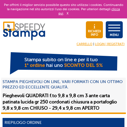
Per offrirti il miglior servizio possibile questo sito utilizza i cookies. Continuando
la navigazione nel sito autorizzi l’uso dei cookies. Per ulteriori dettagli
clicca
qui
.
X
RICHIEDI
INFO
MENU
CARRELLO
|
LOGIN | REGISTRATI
STAMPA PIEGHEVOLI ON LINE, VARI FORMATI CON UN OTTIMO
PREZZO ED ECCELLENTE QUALITÀ.
Pieghevoli QUADRATI f.to 9,8 x 9,8 cm 3 ante carta
patinata lucida gr 250 cordonati chiusura a portafoglio
9,8 x 9,8 cm CHIUSO - 29,4 x 9,8 cm APERTO
RIEPILOGO ORDINE