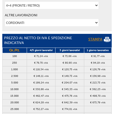
ALTRE LAVORAZIONI
PREZZO AL NETTO DI IVA E SPEDIZIONE
STAMPA
INDICATIVA
Qt./Pz.
4/5 giorni lavorativi
3 giorni lavorativi
1 giorno lavorativo
100
€ 71,24
€ 73,66
€ 91,77
+IVA
+IVA
+IVA
250
€ 79,70
€ 80,90
€ 94,19
+IVA
+IVA
+IVA
1.000
€ 118,34
€ 120,75
€ 126,79
+IVA
+IVA
+IVA
2.500
€ 146,11
€ 149,73
€ 156,98
+IVA
+IVA
+IVA
5.000
€ 199,24
€ 204,07
€ 213,73
+IVA
+IVA
+IVA
10.000
€ 330,86
€ 345,35
€ 362,25
+IVA
+IVA
+IVA
15.000
€ 462,47
€ 475,76
€ 498,70
+IVA
+IVA
+IVA
20.000
€ 624,28
€ 642,39
€ 673,79
+IVA
+IVA
+IVA
25.000
€ 752,27
€ 774,01
+IVA
+IVA