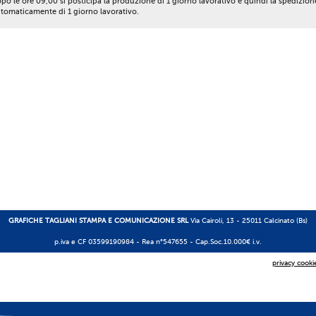
po le ore 09,00 si posticipa la produzione di 1 giorno lavorativo e quindi la spedizion
tomaticamente di 1 giorno lavorativo.
GRAFICHE TAGLIANI STAMPA E COMUNICAZIONE SRL
Via Cairoli, 13 - 25011 Calcinato (Bs)
p.iva e CF 03599190984 -
Rea n°547655
- Cap.Soc.10.000€ i.v.
privacy cooki