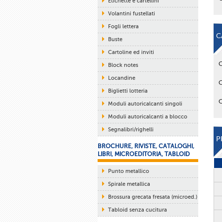
Etichette e cartellini
Volantini fustellati
Fogli lettera
C
Buste
Cartoline ed inviti
Block notes
Locandine
Biglietti lotteria
Moduli autoricalcanti singoli
Moduli autoricalcanti a blocco
Segnalibri/righelli
P
BROCHURE, RIVISTE, CATALOGHI,
LIBRI, MICROEDITORIA, TABLOID
Punto metallico
Spirale metallica
Brossura grecata fresata (microed.)
Tabloid senza cucitura