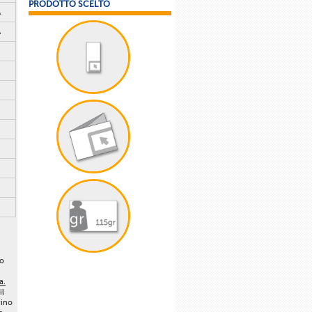
PRODOTTO SCELTO
A
A
lo
a.
il
vino