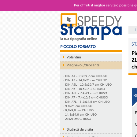
Per offrirti il miglior servizio possibile
la tua tipografia online
ST
PICCOLO FORMATO
Pi
Volantini
21
Pieghevoli/depliants
ch
· DIN A4 - 21x29,7 cm CHIUSO
· DIN A5 - 14,8x21 cm CHIUSO
· DIN A5L - 10,5x29,7 cm CHIUSO
· DIN A6 - 10,5x14,8 CHIUSO
· DIN A6L - 7,4x21 cm CHIUSO
R
· DIN A7 - 7,4x10,5 cm CHIUSO
· DIN A7L - 5,2x14,8 cm CHIUSO
· 9,8x21 cm CHIUSO
· 9,8x9,8 cm CHIUSO
· 14,8x14,8 cm CHIUSO
· 21x21 cm CHIUSO
Biglietti da visita