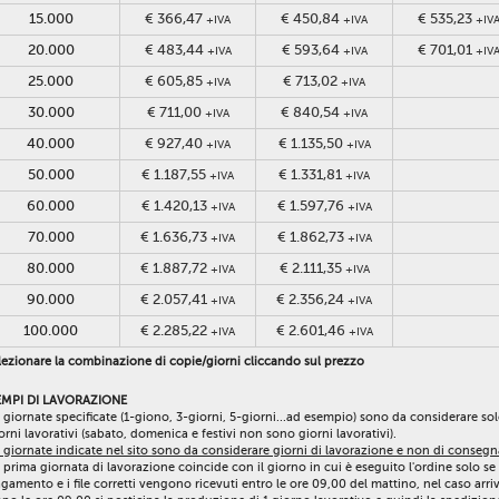
15.000
€ 366,47
€ 450,84
€ 535,23
+IVA
+IVA
+IV
20.000
€ 483,44
€ 593,64
€ 701,01
+IVA
+IVA
+IV
25.000
€ 605,85
€ 713,02
+IVA
+IVA
30.000
€ 711,00
€ 840,54
+IVA
+IVA
40.000
€ 927,40
€ 1.135,50
+IVA
+IVA
50.000
€ 1.187,55
€ 1.331,81
+IVA
+IVA
60.000
€ 1.420,13
€ 1.597,76
+IVA
+IVA
70.000
€ 1.636,73
€ 1.862,73
+IVA
+IVA
80.000
€ 1.887,72
€ 2.111,35
+IVA
+IVA
90.000
€ 2.057,41
€ 2.356,24
+IVA
+IVA
100.000
€ 2.285,22
€ 2.601,46
+IVA
+IVA
ezionare la combinazione di copie/giorni cliccando sul prezzo
EMPI DI LAVORAZIONE
 giornate specificate (1-giono, 3-giorni, 5-giorni...ad esempio) sono da considerare so
orni lavorativi (sabato, domenica e festivi non sono giorni lavorativi).
 giornate indicate nel sito sono da considerare giorni di lavorazione e non di consegn
 prima giornata di lavorazione coincide con il giorno in cui è eseguito l'ordine solo se 
gamento e i file corretti vengono ricevuti entro le ore 09,00 del mattino, nel caso arri