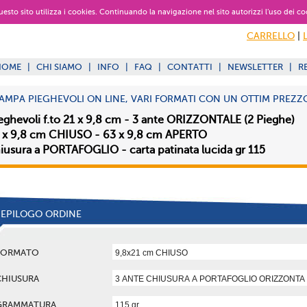
 questo sito utilizza i cookies. Continuando la navigazione nel sito autorizzi l’uso dei co
CARRELLO
|
HOME
|
CHI SIAMO
|
INFO
|
FAQ
|
CONTATTI
|
NEWSLETTER
|
R
AMPA PIEGHEVOLI ON LINE, VARI FORMATI CON UN OTTIM PREZZ
eghevoli f.to 21 x 9,8 cm - 3 ante ORIZZONTALE (2 Pieghe)
 x 9,8 cm CHIUSO - 63 x 9,8 cm APERTO
iusura a PORTAFOGLIO - carta patinata lucida gr 115
IEPILOGO ORDINE
FORMATO
CHIUSURA
GRAMMATURA