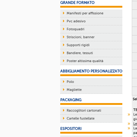
GRANDE FORMATO
Manifesti per affissione
Pvc adesivo
Fotoquadri
Striscioni, banner
Supporti rigidi
Bandiere, tessuti
Poster altissima qualità
ABBIGLIAMENTO PERSONALIZZATO
Polo
Magliette
Sel
PACKAGING
T
Raccoglitori cartonati
Le
Cartelle fustellate
gi
Le
La
ESPOSITORI
pa