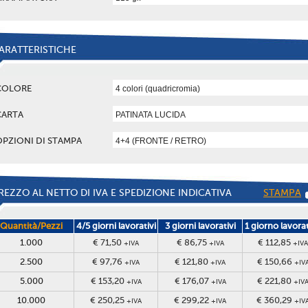
ARATTERISTICHE
COLORE
CARTA
OPZIONI DI STAMPA
REZZO AL NETTO DI IVA E SPEDIZIONE INDICATIVA
STAMPA
Quantità/Pezzi
4/5 giorni lavorativi
3 giorni lavorativi
1 giorno lavora
1.000
€ 71,50
€ 86,75
€ 112,85
+IVA
+IVA
+IVA
2.500
€ 97,76
€ 121,80
€ 150,66
+IVA
+IVA
+IV
5.000
€ 153,20
€ 176,07
€ 221,80
+IVA
+IVA
+IV
10.000
€ 250,25
€ 299,22
€ 360,29
+IVA
+IVA
+IV