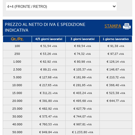
PREZZO AL NETTO DI IVA E SPEDIZIONE
STAMPA
INDICATIVA
Qt./Pz.
4/5 giorni lavorativi
3 giorni lavorativi
1 giorno lavorativo
100
€ 51,54
€ 69,54
€ 91,38
+IVA
+IVA
+IVA
250
€ 53,26
€ 74,32
€ 97,27
+IVA
+IVA
+IVA
1.000
€ 62,92
€ 80,98
€ 126,14
+IVA
+IVA
+IVA
2.500
€ 89,21
€ 105,37
€ 146,67
+IVA
+IVA
+IVA
5.000
€ 127,68
€ 161,99
€ 210,72
+IVA
+IVA
+IVA
10.000
€ 217,65
€ 281,95
€ 366,40
+IVA
+IVA
+IVA
15.000
€ 311,21
€ 403,24
€ 523,38
+IVA
+IVA
+IVA
20.000
€ 381,80
€ 495,68
€ 644,77
+IVA
+IVA
+IVA
25.000
€ 482,92
€ 627,79
+IVA
+IVA
30.000
€ 573,47
€ 744,07
+IVA
+IVA
40.000
€ 760,53
€ 987,81
+IVA
+IVA
50.000
€ 949,84
€ 1.233,80
+IVA
+IVA