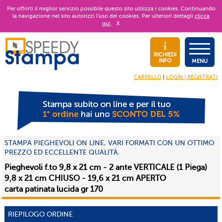
Per offrirti il miglior servizio possibile questo sito utilizza i cookies. Continuando
la navigazione nel sito autorizzi l’uso dei cookies. Per ulteriori dettagli
clicca
qui
.
X
RICHIEDI
INFO
MENU
CARRELLO
|
LOGIN | REGISTRATI
STAMPA PIEGHEVOLI ON LINE, VARI FORMATI CON UN OTTIMO
PREZZO ED ECCELLENTE QUALITÀ.
Pieghevoli f.to 9,8 x 21 cm - 2 ante VERTICALE (1 Piega)
9,8 x 21 cm CHIUSO - 19,6 x 21 cm APERTO
carta patinata lucida gr 170
RIEPILOGO ORDINE