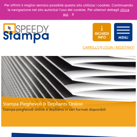
Per offrirti il miglior servizio possibile questo sito utilizza i cookies. Continuando
la navigazione nel sito autorizzi l’uso dei cookies. Per ulteriori dettagli
clicca
qui
.
X
RICHIEDI
INFO
MENU
CARRELLO
|
LOGIN | REGISTRATI
Stampa Pieghevoli & Depliants Online
Stampa pieghevoli online e depliants in vari formati disponibili