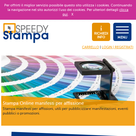
Per offrirti il miglior servizio possibile questo sito utilizza i cookies. Continuando
la navigazione nel sito autorizzi l’uso dei cookies. Per ulteriori dettagli
clicca
qui
.
X
RICHIEDI
INFO
MENU
CARRELLO
|
LOGIN | REGISTRATI
Stampa Online manifesti per affissione
Stampa manifesti per affissioni, utili per pubblicizzare manifestazioni, eventi
pubblici o promozioni.