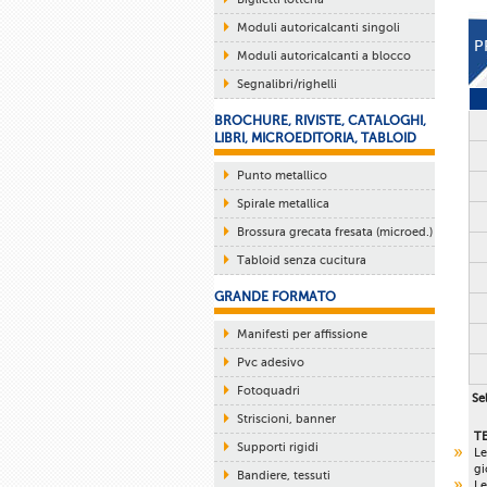
Moduli autoricalcanti singoli
P
Moduli autoricalcanti a blocco
Segnalibri/righelli
BROCHURE, RIVISTE, CATALOGHI,
LIBRI, MICROEDITORIA, TABLOID
Punto metallico
Spirale metallica
Brossura grecata fresata (microed.)
Tabloid senza cucitura
GRANDE FORMATO
Manifesti per affissione
Pvc adesivo
Fotoquadri
Sel
Striscioni, banner
T
Supporti rigidi
Le
gi
Bandiere, tessuti
Le