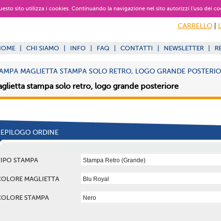
 questo sito utilizza i cookies. Continuando la navigazione nel sito autorizzi l’uso dei co
CARRELLO
|
HOME
|
CHI SIAMO
|
INFO
|
FAQ
|
CONTATTI
|
NEWSLETTER
|
R
AMPA MAGLIETTA STAMPA SOLO RETRO, LOGO GRANDE POSTERI
glietta stampa solo retro, logo grande posteriore
IEPILOGO ORDINE
TIPO STAMPA
COLORE MAGLIETTA
COLORE STAMPA