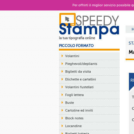
Per offrirti il miglior servizio possibile
la tua tipografia online
ST
PICCOLO FORMATO
Ma
Volantini
Pieghevoli/depliants
Biglietti da visita
Etichette e cartellini
R
Volantini fustellati
Fogli lettera
Buste
Cartoline ed inviti
Block notes
Locandine
Biglietti lotteria