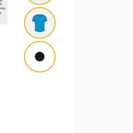
il
vino
e