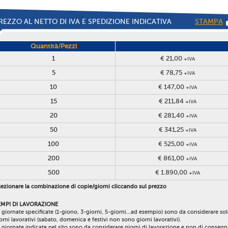
REZZO AL NETTO DI IVA E SPEDIZIONE INDICATIVA
STAMPA
Quantità/Pezzi
1
€ 21,00
+IVA
5
€ 78,75
+IVA
10
€ 147,00
+IVA
15
€ 211,84
+IVA
20
€ 281,40
+IVA
50
€ 341,25
+IVA
100
€ 525,00
+IVA
200
€ 861,00
+IVA
500
€ 1.890,00
+IVA
ezionare la combinazione di copie/giorni cliccando sul prezzo
EMPI DI LAVORAZIONE
 giornate specificate (1-giono, 3-giorni, 5-giorni...ad esempio) sono da considerare so
orni lavorativi (sabato, domenica e festivi non sono giorni lavorativi).
 giornate indicate nel sito sono da considerare giorni di lavorazione e non di consegn