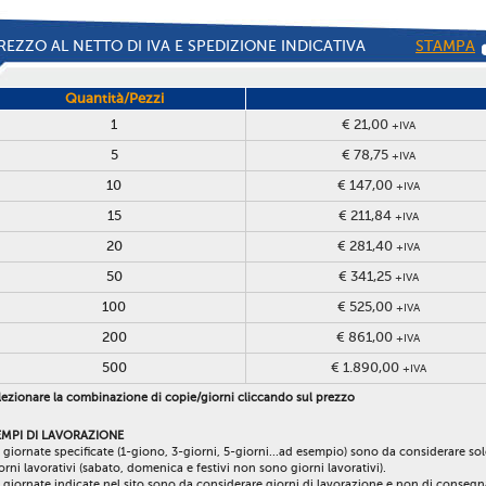
REZZO AL NETTO DI IVA E SPEDIZIONE INDICATIVA
STAMPA
Quantità/Pezzi
1
€ 21,00
+IVA
5
€ 78,75
+IVA
10
€ 147,00
+IVA
15
€ 211,84
+IVA
20
€ 281,40
+IVA
50
€ 341,25
+IVA
100
€ 525,00
+IVA
200
€ 861,00
+IVA
500
€ 1.890,00
+IVA
ezionare la combinazione di copie/giorni cliccando sul prezzo
EMPI DI LAVORAZIONE
 giornate specificate (1-giono, 3-giorni, 5-giorni...ad esempio) sono da considerare so
orni lavorativi (sabato, domenica e festivi non sono giorni lavorativi).
 giornate indicate nel sito sono da considerare giorni di lavorazione e non di consegn