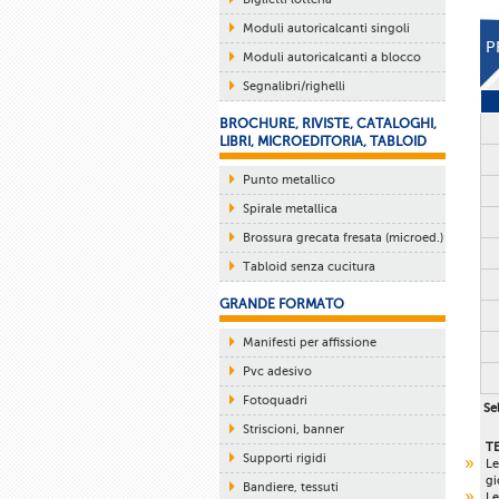
Moduli autoricalcanti singoli
P
Moduli autoricalcanti a blocco
Segnalibri/righelli
BROCHURE, RIVISTE, CATALOGHI,
LIBRI, MICROEDITORIA, TABLOID
Punto metallico
Spirale metallica
Brossura grecata fresata (microed.)
Tabloid senza cucitura
GRANDE FORMATO
Manifesti per affissione
Pvc adesivo
Fotoquadri
Sel
Striscioni, banner
T
Supporti rigidi
Le
gi
Bandiere, tessuti
Le