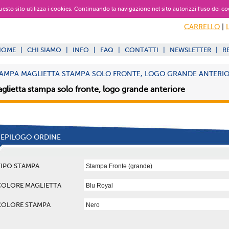
 questo sito utilizza i cookies. Continuando la navigazione nel sito autorizzi l’uso dei co
CARRELLO
|
HOME
|
CHI SIAMO
|
INFO
|
FAQ
|
CONTATTI
|
NEWSLETTER
|
R
AMPA MAGLIETTA STAMPA SOLO FRONTE, LOGO GRANDE ANTERI
glietta stampa solo fronte, logo grande anteriore
IEPILOGO ORDINE
TIPO STAMPA
COLORE MAGLIETTA
COLORE STAMPA