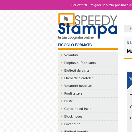
Per offrirti il miglior servizio possibile
la tua tipografia online
ST
PICCOLO FORMATO
Ma
Volantini
Pieghevoli/depliants
Biglietti da visita
Etichette e cartellini
R
Volantini fustellati
Fogli lettera
Buste
Cartoline ed inviti
Block notes
Locandine
Biglietti lotteria