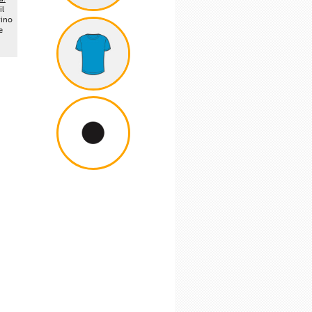
il
vino
e