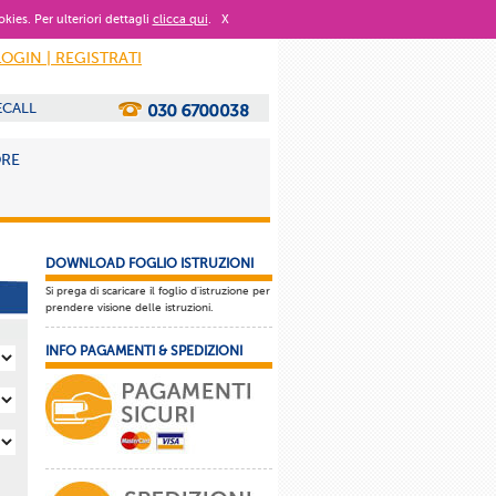
okies. Per ulteriori dettagli
clicca qui
.
X
LOGIN | REGISTRATI
ECALL
ORE
DOWNLOAD FOGLIO ISTRUZIONI
Si prega di scaricare il foglio d'istruzione per
prendere visione delle istruzioni.
INFO PAGAMENTI & SPEDIZIONI