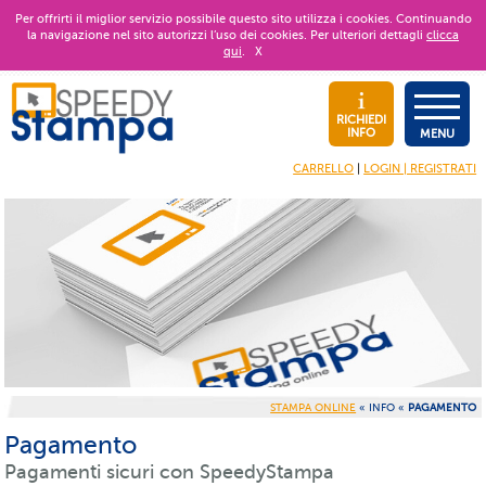
Per offrirti il miglior servizio possibile questo sito utilizza i cookies. Continuando
la navigazione nel sito autorizzi l’uso dei cookies. Per ulteriori dettagli
clicca
qui
.
X
RICHIEDI
INFO
MENU
CARRELLO
|
LOGIN | REGISTRATI
STAMPA ONLINE
«
INFO
«
PAGAMENTO
Pagamento
Pagamenti sicuri con SpeedyStampa