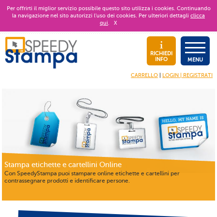
Per offrirti il miglior servizio possibile questo sito utilizza i cookies. Continuando
la navigazione nel sito autorizzi l’uso dei cookies. Per ulteriori dettagli
clicca
qui
.
X
RICHIEDI
INFO
MENU
CARRELLO
|
LOGIN | REGISTRATI
Stampa etichette e cartellini Online
Con SpeedyStampa puoi stampare online etichette e cartellini per
contrassegnare prodotti e identificare persone.