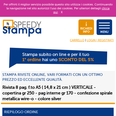
Per offrirti il miglior servizio possibile questo sito utilizza i cookies. Continuando
la navigazione nel sito autorizzi l’uso dei cookies. Per ulteriori dettagli
clicca
qui
.
X
RICHIEDI
INFO
MENU
CARRELLO
|
LOGIN | REGISTRATI
STAMPA RIVISTE ONLINE, VARI FORMATI CON UN OTTIMO
PREZZO ED ECCELLENTE QUALITÀ.
Rivista 8 pag. f.to A5 ( 14,8 x 21 cm ) VERTICALE -
copertina gr 250 - pag interne gr 170 - confezione spirale
metallica wire-o - colore silver
RIEPILOGO ORDINE