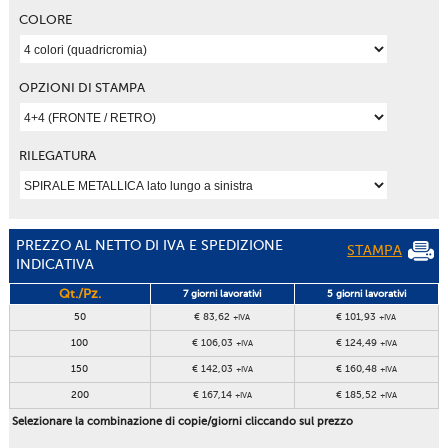
COLORE
OPZIONI DI STAMPA
RILEGATURA
PREZZO AL NETTO DI IVA E SPEDIZIONE
STAMPA
INDICATIVA
Qt./Pz.
7 giorni lavorativi
5 giorni lavorativi
50
€ 83,62
€ 101,93
+IVA
+IVA
100
€ 106,03
€ 124,49
+IVA
+IVA
150
€ 142,03
€ 160,48
+IVA
+IVA
200
€ 167,14
€ 185,52
+IVA
+IVA
Selezionare la combinazione di copie/giorni cliccando sul prezzo