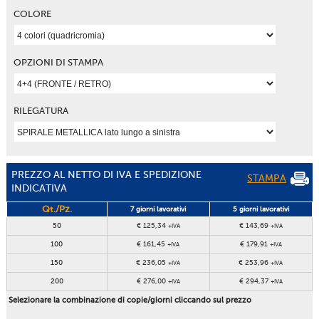
COLORE
OPZIONI DI STAMPA
RILEGATURA
PREZZO AL NETTO DI IVA E SPEDIZIONE
STAMPA
INDICATIVA
Qt./Pz.
7 giorni lavorativi
5 giorni lavorativi
50
€ 125,34
€ 143,69
+IVA
+IVA
100
€ 161,45
€ 179,91
+IVA
+IVA
150
€ 236,05
€ 253,96
+IVA
+IVA
200
€ 276,00
€ 294,37
+IVA
+IVA
Selezionare la combinazione di copie/giorni cliccando sul prezzo