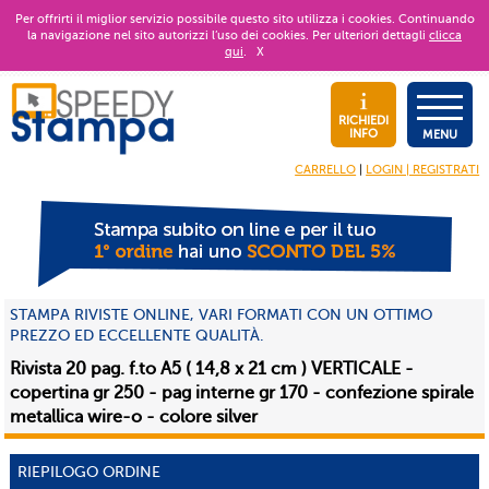
Per offrirti il miglior servizio possibile questo sito utilizza i cookies. Continuando
la navigazione nel sito autorizzi l’uso dei cookies. Per ulteriori dettagli
clicca
qui
.
X
RICHIEDI
INFO
MENU
CARRELLO
|
LOGIN | REGISTRATI
STAMPA RIVISTE ONLINE, VARI FORMATI CON UN OTTIMO
PREZZO ED ECCELLENTE QUALITÀ.
Rivista 20 pag. f.to A5 ( 14,8 x 21 cm ) VERTICALE -
copertina gr 250 - pag interne gr 170 - confezione spirale
metallica wire-o - colore silver
RIEPILOGO ORDINE