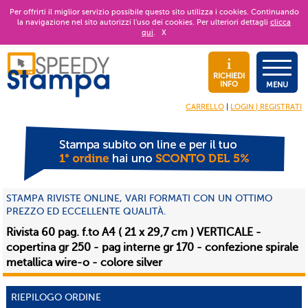
Per offrirti il miglior servizio possibile questo sito utilizza i cookies. Continuando
la navigazione nel sito autorizzi l’uso dei cookies. Per ulteriori dettagli
clicca
qui
.
X
RICHIEDI
INFO
MENU
CARRELLO
|
LOGIN | REGISTRATI
STAMPA RIVISTE ONLINE, VARI FORMATI CON UN OTTIMO
PREZZO ED ECCELLENTE QUALITÀ.
Rivista 60 pag. f.to A4 ( 21 x 29,7 cm ) VERTICALE -
copertina gr 250 - pag interne gr 170 - confezione spirale
metallica wire-o - colore silver
RIEPILOGO ORDINE