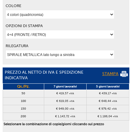
COLORE
OPZIONI DI STAMPA
RILEGATURA
PREZZO AL NETTO DI IVA E SPEDIZIONE
STAMPA
INDICATIVA
Qt./Pz.
7 giorni lavorativi
5 giorni lavorativi
50
€ 419,57
€ 439,17
+IVA
+IVA
100
€ 619,05
€ 648,44
+IVA
+IVA
150
€ 949,00
€ 979,42
+IVA
+IVA
200
€ 1.143,72
€ 1.186,04
+IVA
+IVA
Selezionare la combinazione di copie/giorni cliccando sul prezzo