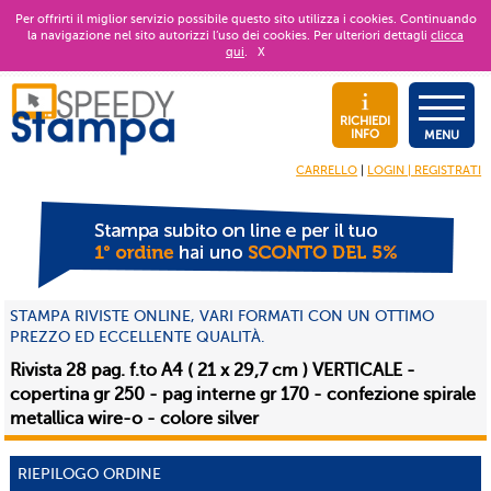
Per offrirti il miglior servizio possibile questo sito utilizza i cookies. Continuando
la navigazione nel sito autorizzi l’uso dei cookies. Per ulteriori dettagli
clicca
qui
.
X
RICHIEDI
INFO
MENU
CARRELLO
|
LOGIN | REGISTRATI
STAMPA RIVISTE ONLINE, VARI FORMATI CON UN OTTIMO
PREZZO ED ECCELLENTE QUALITÀ.
Rivista 28 pag. f.to A4 ( 21 x 29,7 cm ) VERTICALE -
copertina gr 250 - pag interne gr 170 - confezione spirale
metallica wire-o - colore silver
RIEPILOGO ORDINE