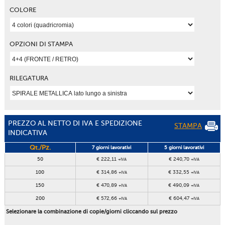
COLORE
OPZIONI DI STAMPA
RILEGATURA
PREZZO AL NETTO DI IVA E SPEDIZIONE
STAMPA
INDICATIVA
Qt./Pz.
7 giorni lavorativi
5 giorni lavorativi
50
€ 222,11
€ 240,70
+IVA
+IVA
100
€ 314,86
€ 332,55
+IVA
+IVA
150
€ 470,89
€ 490,09
+IVA
+IVA
200
€ 572,66
€ 604,47
+IVA
+IVA
Selezionare la combinazione di copie/giorni cliccando sul prezzo