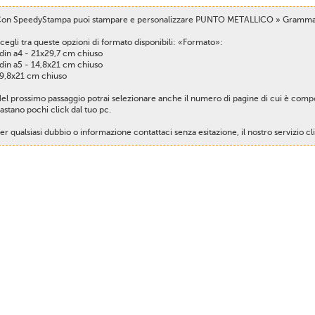
on SpeedyStampa puoi stampare e personalizzare PUNTO METALLICO » Grammat
cegli tra queste opzioni di formato disponibili: «Formato»:
 din a4 - 21x29,7 cm chiuso
 din a5 - 14,8x21 cm chiuso
 9,8x21 cm chiuso
el prossimo passaggio potrai selezionare anche il numero di pagine di cui è compos
astano pochi click dal tuo pc.
er qualsiasi dubbio o informazione contattaci senza esitazione, il nostro servizio cl