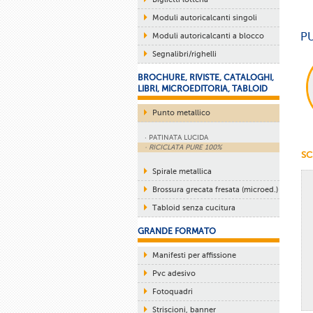
Moduli autoricalcanti singoli
PU
Moduli autoricalcanti a blocco
Segnalibri/righelli
BROCHURE, RIVISTE, CATALOGHI,
LIBRI, MICROEDITORIA, TABLOID
Punto metallico
· PATINATA LUCIDA
· RICICLATA PURE 100%
SC
Spirale metallica
Brossura grecata fresata (microed.)
Tabloid senza cucitura
GRANDE FORMATO
Manifesti per affissione
Pvc adesivo
Fotoquadri
Striscioni, banner