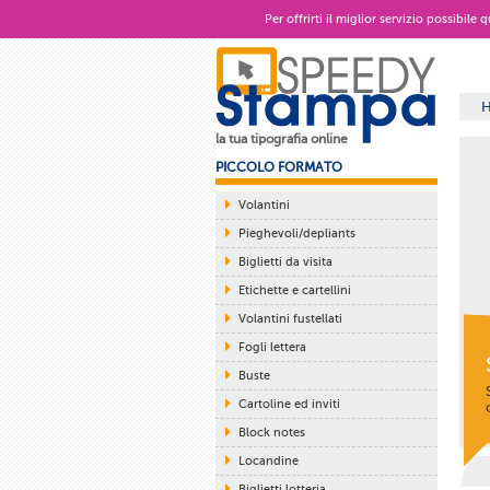
Per offrirti il miglior servizio possibile
la tua tipografia online
PICCOLO FORMATO
Volantini
Pieghevoli/depliants
Biglietti da visita
Etichette e cartellini
Volantini fustellati
Fogli lettera
Buste
Cartoline ed inviti
Block notes
Locandine
Biglietti lotteria