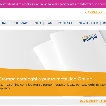
 questo sito utilizza i cookies. Continuando la navigazione nel sito autorizzi l’uso dei co
CARRELLO
|
HOME
|
CHI SIAMO
|
INFO
|
FAQ
|
CONTATTI
|
NEWSLETTER
|
R
Stampa cataloghi a punto metallico Online
Stampa online con rilegatura a punto metallico, ideale per cataloghi, riviste 
opuscoli.
STAMPA ONLINE
« PU