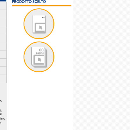
PRODOTTO SCELTO
lo
a.
il
vino
e