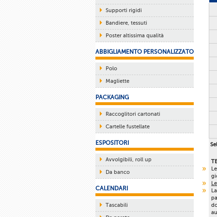
Supporti rigidi
Bandiere, tessuti
Poster altissima qualità
ABBIGLIAMENTO PERSONALIZZATO
Polo
Magliette
PACKAGING
Raccoglitori cartonati
Cartelle fustellate
ESPOSITORI
Sel
Avvolgibili, roll up
T
Le
Da banco
gi
Le
CALENDARI
La
pa
Tascabili
do
au