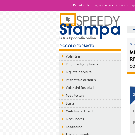
Per offrirti il miglior servizio possibile
la tua tipografia online
ST
PICCOLO FORMATO
MI
Volantini
RI
Pieghevoli/depliants
co
Biglietti da visita
Etichette e cartellini
Volantini fustellati
R
Fogli lettera
Buste
Cartoline ed inviti
Block notes
Locandine
Biglietti lotteria