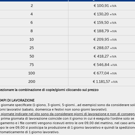
2
€ 100,91
+IVA
4
€ 130,20
+IVA
6
€ 159,50
+IVA
8
€ 188,79
+IVA
10
€ 209,95
+IVA
25
€ 288,07
+IVA
50
€ 418,27
+IVA
75
€ 546,84
+IVA
100
€ 677,04
+IVA
200
€ 1.181,57
+IVA
ezionare la combinazione di copie/giorni cliccando sul prezzo
EMPI DI LAVORAZIONE
 giornate specificate (1-giono, 3-giorni, 5-giorni...ad esempio) sono da considerare so
orni lavorativi (sabato, domenica e festivi non sono giorni lavorativi).
 giornate indicate nel sito sono da considerare giorni di lavorazione e non di consegn
 prima giornata di lavorazione coincide con il giorno in cui è eseguito l'ordine solo se 
gamento e i file corretti vengono ricevuti entro le ore 09,00 del mattino, nel caso arri
po le ore 09,00 si posticipa la produzione di 1 giorno lavorativo e quindi la spedizion
tomaticamente di 1 giorno lavorativo.