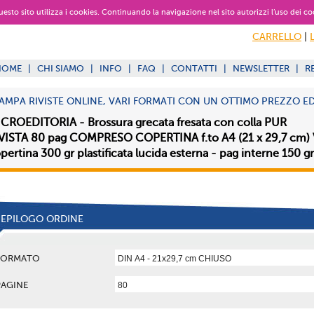
 questo sito utilizza i cookies. Continuando la navigazione nel sito autorizzi l’uso dei co
CARRELLO
|
HOME
|
CHI SIAMO
|
INFO
|
FAQ
|
CONTATTI
|
NEWSLETTER
|
R
AMPA RIVISTE ONLINE, VARI FORMATI CON UN OTTIMO PREZZO E
CROEDITORIA - Brossura grecata fresata con colla PUR
VISTA 80 pag COMPRESO COPERTINA f.to A4 (21 x 29,7 cm)
pertina 300 gr plastificata lucida esterna - pag interne 150 gr
IEPILOGO ORDINE
FORMATO
PAGINE