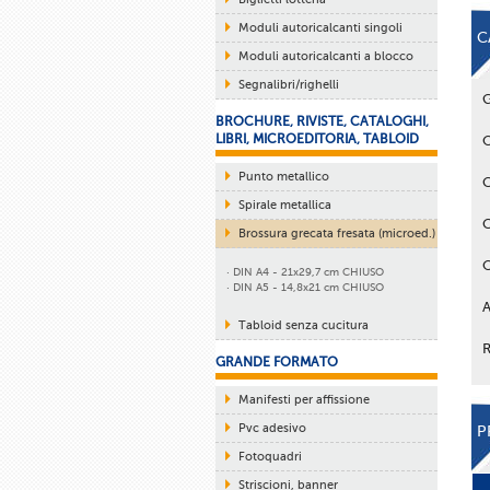
Moduli autoricalcanti singoli
C
Moduli autoricalcanti a blocco
Segnalibri/righelli
BROCHURE, RIVISTE, CATALOGHI,
LIBRI, MICROEDITORIA, TABLOID
Punto metallico
Spirale metallica
Brossura grecata fresata (microed.)
· DIN A4 - 21x29,7 cm CHIUSO
· DIN A5 - 14,8x21 cm CHIUSO
Tabloid senza cucitura
GRANDE FORMATO
Manifesti per affissione
Pvc adesivo
P
Fotoquadri
Striscioni, banner