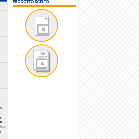
PRODOTTO SCELTO
lo
a.
il
vino
e