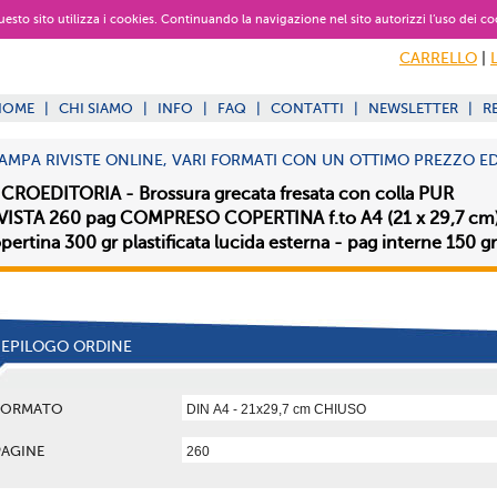
 questo sito utilizza i cookies. Continuando la navigazione nel sito autorizzi l’uso dei co
CARRELLO
|
HOME
|
CHI SIAMO
|
INFO
|
FAQ
|
CONTATTI
|
NEWSLETTER
|
R
AMPA RIVISTE ONLINE, VARI FORMATI CON UN OTTIMO PREZZO E
CROEDITORIA - Brossura grecata fresata con colla PUR
VISTA 260 pag COMPRESO COPERTINA f.to A4 (21 x 29,7 cm
pertina 300 gr plastificata lucida esterna - pag interne 150 gr
IEPILOGO ORDINE
FORMATO
PAGINE