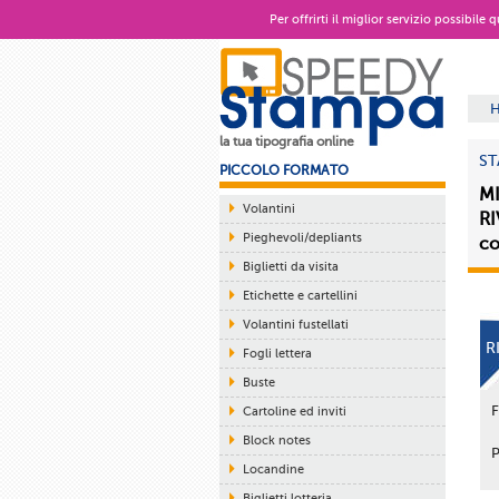
Per offrirti il miglior servizio possibile
la tua tipografia online
ST
PICCOLO FORMATO
MI
Volantini
RI
Pieghevoli/depliants
co
Biglietti da visita
Etichette e cartellini
Volantini fustellati
R
Fogli lettera
Buste
Cartoline ed inviti
Block notes
Locandine
Biglietti lotteria