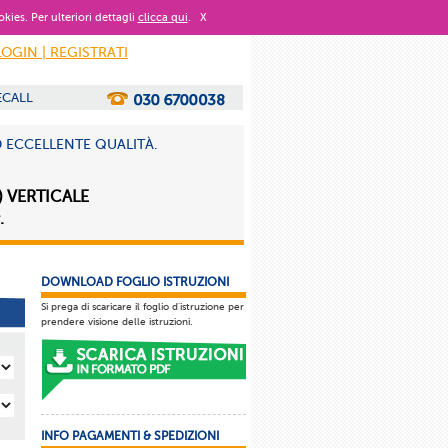
okies. Per ulteriori dettagli
clicca qui
.
X
LOGIN | REGISTRATI
ECALL
D ECCELLENTE QUALITÀ.
) VERTICALE
.
DOWNLOAD FOGLIO ISTRUZIONI
Si prega di scaricare il foglio d'istruzione per
prendere visione delle istruzioni.
INFO PAGAMENTI & SPEDIZIONI