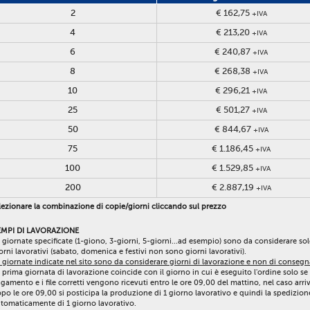
2
€ 162,75
+IVA
4
€ 213,20
+IVA
6
€ 240,87
+IVA
8
€ 268,38
+IVA
10
€ 296,21
+IVA
25
€ 501,27
+IVA
50
€ 844,67
+IVA
75
€ 1.186,45
+IVA
100
€ 1.529,85
+IVA
200
€ 2.887,19
+IVA
ezionare la combinazione di copie/giorni cliccando sul prezzo
EMPI DI LAVORAZIONE
 giornate specificate (1-giono, 3-giorni, 5-giorni...ad esempio) sono da considerare so
orni lavorativi (sabato, domenica e festivi non sono giorni lavorativi).
 giornate indicate nel sito sono da considerare giorni di lavorazione e non di consegn
 prima giornata di lavorazione coincide con il giorno in cui è eseguito l'ordine solo se 
gamento e i file corretti vengono ricevuti entro le ore 09,00 del mattino, nel caso arri
po le ore 09,00 si posticipa la produzione di 1 giorno lavorativo e quindi la spedizion
tomaticamente di 1 giorno lavorativo.