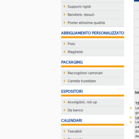
Supporti rigidi
Bandiere, tessuti
Poster altissima qualità
ABBIGLIAMENTO PERSONALIZZATO
Polo
Magliette
PACKAGING
Raccoglitori cartonati
Cartelle fustellate
ESPOSITORI
Sel
Avvolgibili, roll up
T
Le
Da banco
gi
Le
CALENDARI
La
pa
Tascabili
do
au