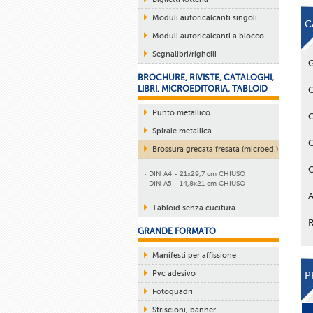
Moduli autoricalcanti singoli
C
Moduli autoricalcanti a blocco
Segnalibri/righelli
BROCHURE, RIVISTE, CATALOGHI,
LIBRI, MICROEDITORIA, TABLOID
Punto metallico
Spirale metallica
Brossura grecata fresata (microed.)
· DIN A4 - 21x29,7 cm CHIUSO
· DIN A5 - 14,8x21 cm CHIUSO
Tabloid senza cucitura
GRANDE FORMATO
Manifesti per affissione
Pvc adesivo
P
Fotoquadri
Striscioni, banner