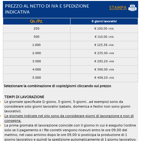
PREZZO AL NETTO DI IVA E SPEDIZIONE
STAMPA
INDICATIVA
Qt./Pz.
6 giorni lavorativi
250
€ 100,00
+IVA
500
€ 110,00
+IVA
1.000
€ 125,38
+IVA
2.000
€ 235,00
+IVA
3.000
€ 283,20
+IVA
4.000
€ 366,00
+IVA
5.000
€ 409,20
+IVA
Selezionare la combinazione di copie/giorni cliccando sul prezzo
TEMPI DI LAVORAZIONE
Le giornate specificate (1-giono, 3-giorni, 5-giorni...ad esempio) sono da
considerare solo giorni lavorativi (sabato, domenica e festivi non sono giorni
lavorativi).
Le giornate indicate nel sito sono da considerare giorni di lavorazione e non di
consegna.
La prima giornata di lavorazione coincide con il giorno in cui è eseguito l'ordine
solo se il pagamento e i file corretti vengono ricevuti entro le ore 09,00 del
mattino, nel caso arrivino dopo le ore 09,00 si posticipa la produzione di 1
giorno lavorativo e quindi la spedizione automaticamente di 1 giorno lavorativo.