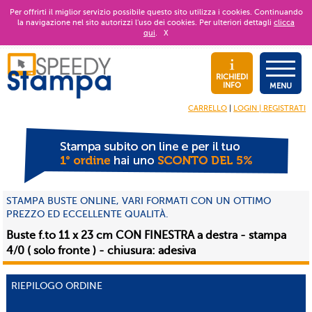
Per offrirti il miglior servizio possibile questo sito utilizza i cookies. Continuando
la navigazione nel sito autorizzi l’uso dei cookies. Per ulteriori dettagli
clicca
qui
.
X
RICHIEDI
INFO
MENU
CARRELLO
|
LOGIN | REGISTRATI
STAMPA BUSTE ONLINE, VARI FORMATI CON UN OTTIMO
PREZZO ED ECCELLENTE QUALITÀ.
Buste f.to 11 x 23 cm CON FINESTRA a destra - stampa
4/0 ( solo fronte ) - chiusura: adesiva
RIEPILOGO ORDINE