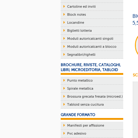
Cartoline ed inviti
Block notes
BI
5,
Locandine
Biglietti lotteria
Moduli autoricalcanti singoli
Moduli autoricalcanti a blocco
Segnalibri/righelli
BROCHURE, RIVISTE, CATALOGHI,
LIBRI, MICROEDITORIA, TABLOID
SC
Punto metallico
Spirale metallica
Brossura grecata fresata (microed.)
Tabloid senza cucitura
GRANDE FORMATO
Manifesti per affissione
Pvc adesivo