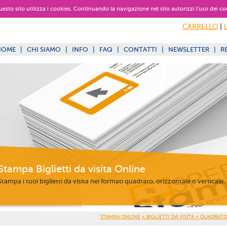
 questo sito utilizza i cookies. Continuando la navigazione nel sito autorizzi l’uso dei co
CARRELLO
|
HOME
|
CHI SIAMO
|
INFO
|
FAQ
|
CONTATTI
|
NEWSLETTER
|
R
Stampa Biglietti da visita Online
Stampa i tuoi biglietti da visita nei formati quadrato, orizzontale o verticale.
STAMPA ONLINE
« BIGLIETTI DA VISITA
« QUADRATO