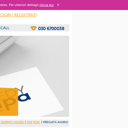
okies. Per ulteriori dettagli
clicca qui
.
X
LOGIN | REGISTRATI
ECALL
 DOPPIO CHIUSO 5,5X5,5CM
/ PREGIATA AVORIO