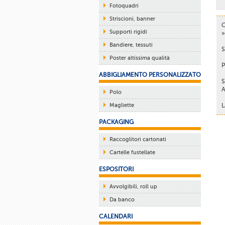
Fotoquadri
Striscioni, banner
C
Supporti rigidi
»
Bandiere, tessuti
S
Poster altissima qualità
P
ABBIGLIAMENTO PERSONALIZZATO
S
A
Polo
Magliette
L
PACKAGING
Raccoglitori cartonati
Cartelle fustellate
ESPOSITORI
Avvolgibili, roll up
Da banco
CALENDARI