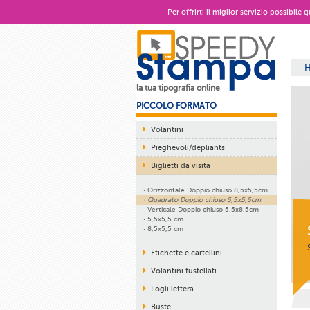
Per offrirti il miglior servizio possibile
la tua tipografia online
PICCOLO FORMATO
Volantini
Pieghevoli/depliants
Biglietti da visita
· Orizzontale Doppio chiuso 8,5x5,5cm
· Quadrato Doppio chiuso 5,5x5,5cm
· Verticale Doppio chiuso 5,5x8,5cm
· 5,5x5,5 cm
· 8,5x5,5 cm
Etichette e cartellini
Volantini fustellati
Fogli lettera
Buste