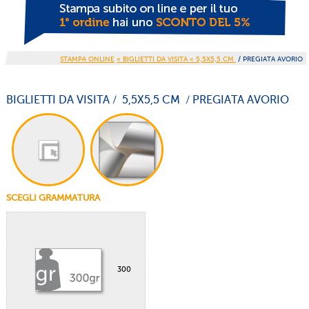
STAMPA ONLINE
« BIGLIETTI DA VISITA
« 5,5X5,5 CM
/ PREGIATA AVORIO
BIGLIETTI DA VISITA / 5,5X5,5 CM / PREGIATA AVORIO
SCEGLI GRAMMATURA
300